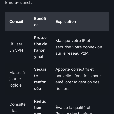
Emule-island :
Bénéfi
Conseil
Explication
ce
Protec
Masque votre IP et
Utiliser
tion de
sécurise votre connexion
un VPN
l’anon
sur le réseau P2P.
ymat
Sécuri
Apporte correctifs et
Mettre à
té
nouvelles fonctions pour
jour le
renfor
améliorer la gestion des
logiciel
cée
fichiers.
Réduc
Consulte
tion
Évalue la qualité et
r les
des
fiabilité des fichiers