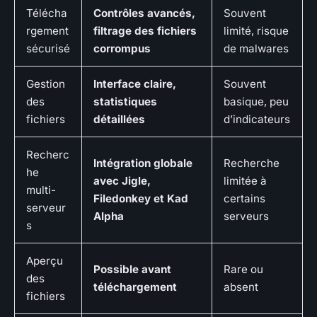
Télécha
Contrôles avancés,
Souvent
rgement
filtrage des fichiers
limité, risque
sécurisé
corrompus
de malwares
Gestion
Interface claire,
Souvent
des
statistiques
basique, peu
fichiers
détaillées
d’indicateurs
Recherc
Intégration globale
Recherche
he
avec Jigle,
limitée à
multi-
Filedonkey et Kad
certains
serveur
Alpha
serveurs
s
Aperçu
Possible avant
Rare ou
des
téléchargement
absent
fichiers