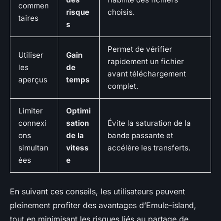
commen
risque
choisis.
taires
s
Permet de vérifier
Utiliser
Gain
rapidement un fichier
les
de
avant téléchargement
aperçus
temps
complet.
Limiter
Optimi
connexi
sation
Évite la saturation de la
ons
de la
bande passante et
simultan
vitess
accélère les transferts.
ées
e
En suivant ces conseils, les utilisateurs peuvent
pleinement profiter des avantages d’Emule-island,
tout en minimisant les risques liés au partage de