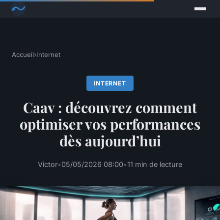
Accueil
›
Internet
INTERNET
Caav : découvrez comment
optimiser vos performances
dès aujourd’hui
Victor
•
05/05/2026 08:00
•
11 min de lecture